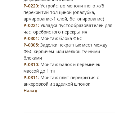
Р-0220:
Устройство монолитного ж/б
перекрытий толщиной (опалубка,
армирование-1 слой, бетонирование)
Р-0221:
Укладка пустообразователей для
часторебристого перекрытия
Р-0301:
Монтаж блока ФБС
Р-0305:
Заделки некратных мест между
ФБС кирпичём или мелкоштучными
блоками
Р-0310:
Монтаж балок и перемычек
массой до 1 тн
Р-0311:
Монтаж плит перекрытия с
анкеровкой и заделкой шпонок
Назад