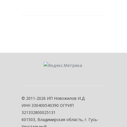
© 2011-2026 ИП Новожилов И.Д.
ИНН 330400540390 ОГРИП
321332800025131
601503, Владимирская область, г. Гусь-
Хрустальный