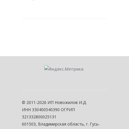
© 2011-2026 ИП Новожилов И.Д.
ИНН 330400540390 ОГРИП
321332800025131
601503, Владимирская область, г. Гусь-