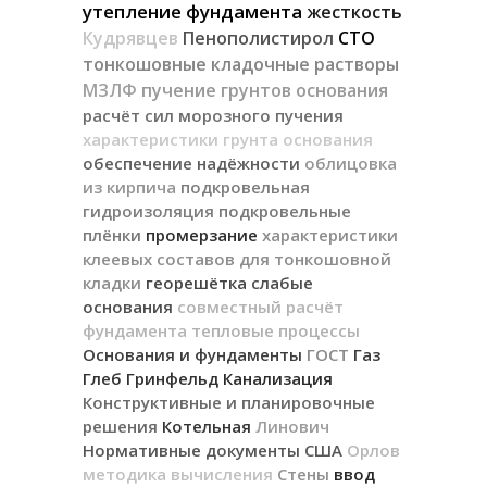
утепление фундамента
жесткость
Кудрявцев
Пенополистирол
СТО
тонкошовные кладочные растворы
МЗЛФ
пучение грунтов основания
расчёт сил морозного пучения
характеристики грунта основания
обеспечение надёжности
облицовка
из кирпича
подкровельная
гидроизоляция
подкровельные
плёнки
промерзание
характеристики
клеевых составов для тонкошовной
кладки
георешётка
слабые
основания
совместный расчёт
фундамента
тепловые процессы
Основания и фундаменты
ГОСТ
Газ
Глеб Гринфельд
Канализация
Конструктивные и планировочные
решения
Котельная
Линович
Нормативные документы США
Орлов
методика вычисления
Стены
ввод