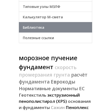
Типовые узлы МЗЛФ
Калькулятор М-смета
Библиотека
Полезные ссылки
морозное пучение
фундамент
скорость
промерзания грунта
расчёт
фундамента
Еврокоды
Нормативные документы ЕС
Геотекстиль
экструзионный
пенополистирол (XPS)
основания
и фундаменты
Сажин
Пеноплекс