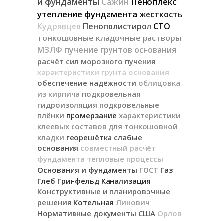
и фундаменты
Сажин
Пеноплекс
утепление фундамента
жесткость
Кудрявцев
Пенополистирол
СТО
тонкошовные кладочные растворы
МЗЛФ
пучение грунтов основания
расчёт сил морозного пучения
характеристики грунта основания
обеспечение надёжности
облицовка
из кирпича
подкровельная
гидроизоляция
подкровельные
плёнки
промерзание
характеристики
клеевых составов для тонкошовной
кладки
георешётка
слабые
основания
совместный расчёт
фундамента
тепловые процессы
Основания и фундаменты
ГОСТ
Газ
Глеб Гринфельд
Канализация
Конструктивные и планировочные
решения
Котельная
Линович
Нормативные документы США
Орлов