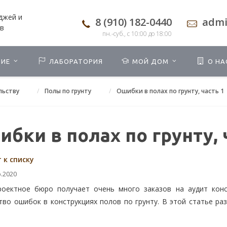
джей и
8 (910) 182-0440
admi
в
пн.-суб., с 10:00 до 18:00
НИЕ
ЛАБОРАТОРИЯ
МОЙ ДОМ
О НА
льству
Полы по грунту
Ошибки в полах по грунту, часть 1
бки в полах по грунту, 
 к списку
.2020
оектное бюро получает очень много заказов на аудит конс
тво ошибок в конструкциях полов по грунту. В этой статье р